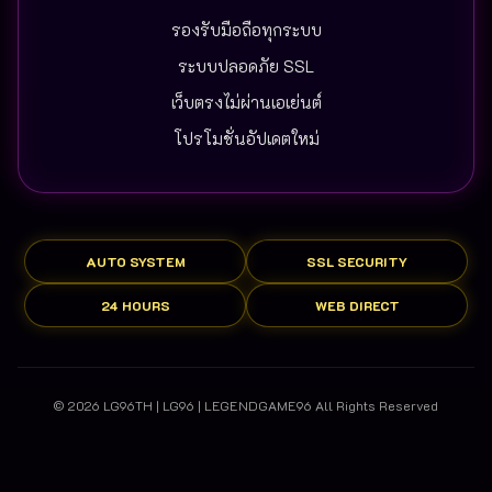
รองรับมือถือทุกระบบ
ระบบปลอดภัย SSL
เว็บตรงไม่ผ่านเอเย่นต์
โปรโมชั่นอัปเดตใหม่
AUTO SYSTEM
SSL SECURITY
24 HOURS
WEB DIRECT
© 2026 LG96TH | LG96 | LEGENDGAME96 All Rights Reserved