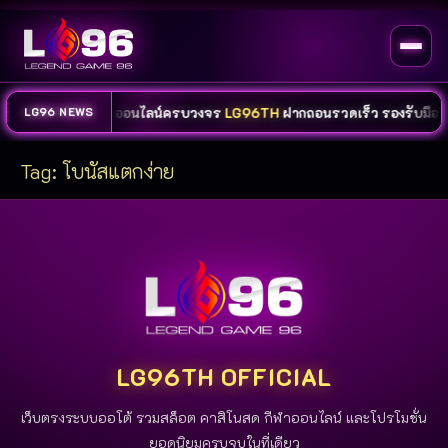
์ คาสิโน และกีฬาออนไลน์ครบวงจร
LG96TH
ฝากถอนรวดเร็ว รองรับมือถือ
LG96 NEWS
Tag:
โบนัสแตกง่าย
LG96TH OFFICIAL
เว็บตรงระบบออโต้ รวมสล็อต คาสิโนสด กีฬาออนไลน์ และโปรโมชั่น
ยอดนิยมครบจบในที่เดียว