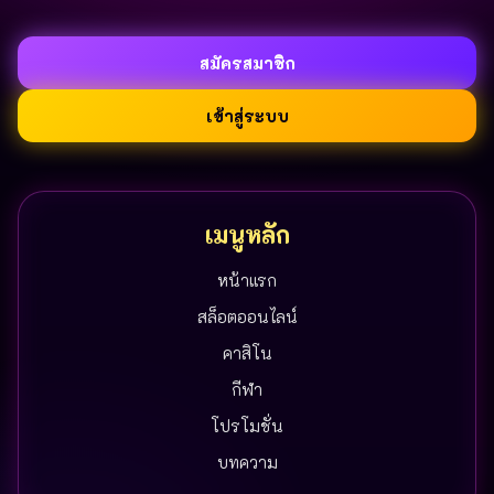
สมัครสมาชิก
เข้าสู่ระบบ
เมนูหลัก
หน้าแรก
สล็อตออนไลน์
คาสิโน
กีฬา
โปรโมชั่น
บทความ