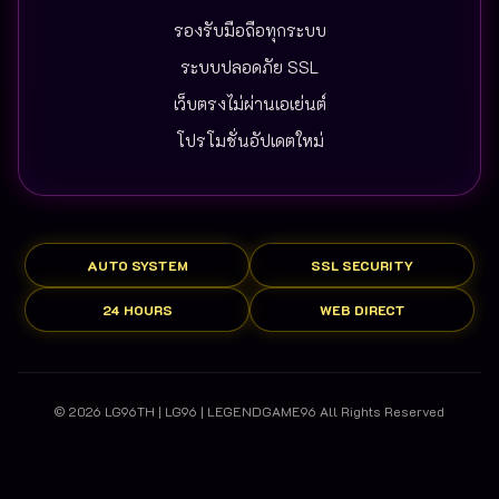
รองรับมือถือทุกระบบ
ระบบปลอดภัย SSL
เว็บตรงไม่ผ่านเอเย่นต์
โปรโมชั่นอัปเดตใหม่
AUTO SYSTEM
SSL SECURITY
24 HOURS
WEB DIRECT
© 2026 LG96TH | LG96 | LEGENDGAME96 All Rights Reserved