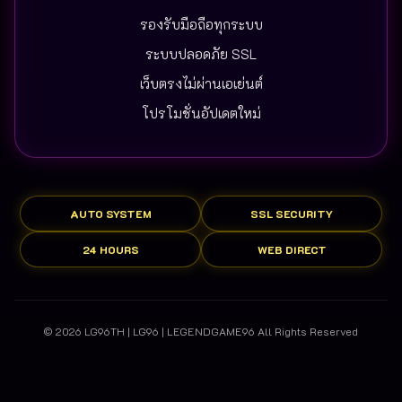
รองรับมือถือทุกระบบ
ระบบปลอดภัย SSL
เว็บตรงไม่ผ่านเอเย่นต์
โปรโมชั่นอัปเดตใหม่
AUTO SYSTEM
SSL SECURITY
24 HOURS
WEB DIRECT
© 2026 LG96TH | LG96 | LEGENDGAME96 All Rights Reserved