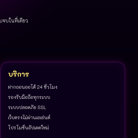
จบในที่เดียว
บริการ
ฝากถอนออโต้ 24 ชั่วโมง
รองรับมือถือทุกระบบ
ระบบปลอดภัย SSL
เว็บตรงไม่ผ่านเอเย่นต์
โปรโมชั่นอัปเดตใหม่