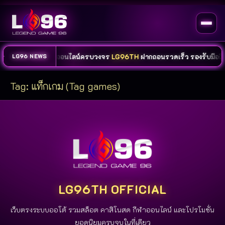
์ คาสิโน และกีฬาออนไลน์ครบวงจร
LG96TH
ฝากถอนรวดเร็ว รองรับมือถือท
LG96 NEWS
Tag:
แท็กเกม (Tag games)
LG96TH OFFICIAL
เว็บตรงระบบออโต้ รวมสล็อต คาสิโนสด กีฬาออนไลน์ และโปรโมชั่น
ยอดนิยมครบจบในที่เดียว