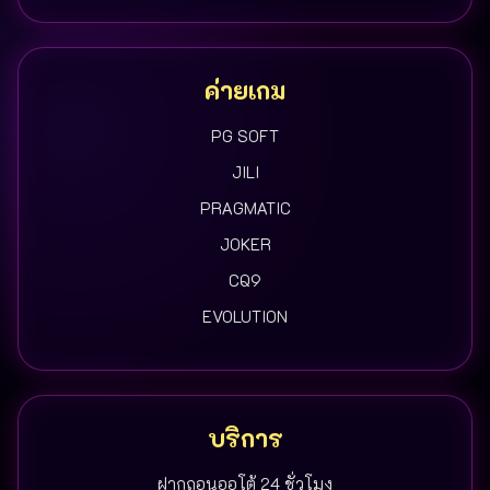
ค่ายเกม
PG SOFT
JILI
PRAGMATIC
JOKER
CQ9
EVOLUTION
บริการ
ฝากถอนออโต้ 24 ชั่วโมง