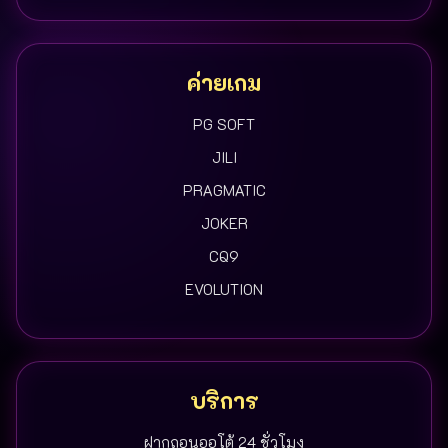
ค่ายเกม
PG SOFT
JILI
PRAGMATIC
JOKER
CQ9
EVOLUTION
บริการ
ฝากถอนออโต้ 24 ชั่วโมง