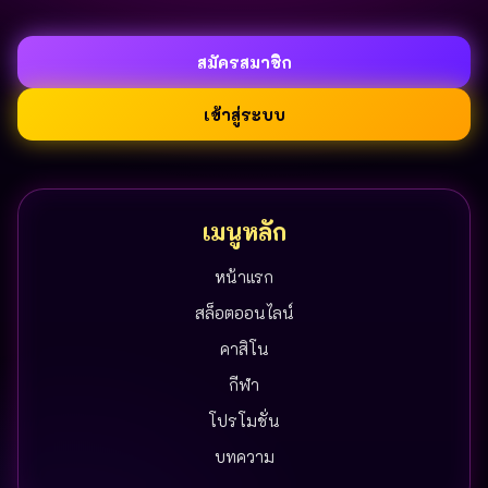
สมัครสมาชิก
เข้าสู่ระบบ
เมนูหลัก
หน้าแรก
สล็อตออนไลน์
คาสิโน
กีฬา
โปรโมชั่น
บทความ