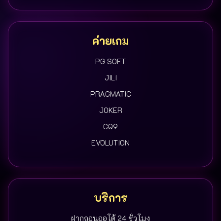
ค่ายเกม
PG SOFT
JILI
PRAGMATIC
JOKER
CQ9
EVOLUTION
บริการ
ฝากถอนออโต้ 24 ชั่วโมง