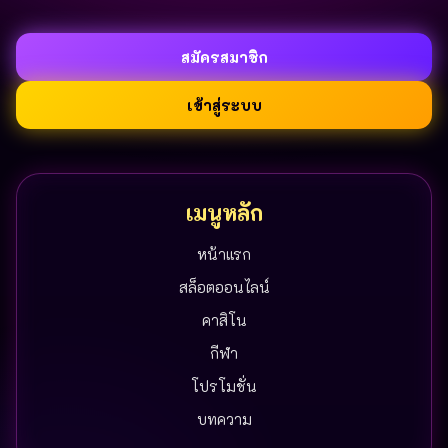
สมัครสมาชิก
เข้าสู่ระบบ
เมนูหลัก
หน้าแรก
สล็อตออนไลน์
คาสิโน
กีฬา
โปรโมชั่น
บทความ