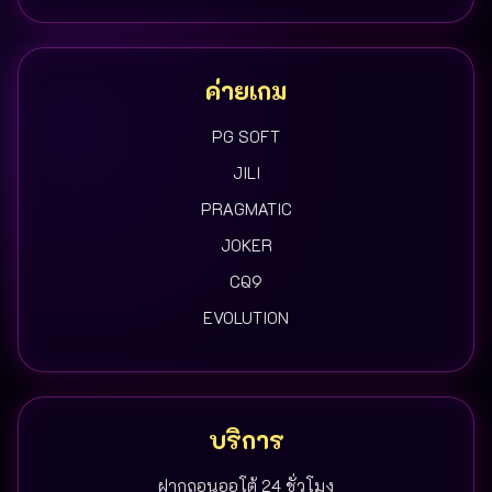
ค่ายเกม
PG SOFT
JILI
PRAGMATIC
JOKER
CQ9
EVOLUTION
บริการ
ฝากถอนออโต้ 24 ชั่วโมง