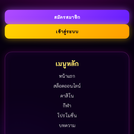
สมัครสมาชิก
เข้าสู่ระบบ
เมนูหลัก
หน้าแรก
สล็อตออนไลน์
คาสิโน
กีฬา
โปรโมชั่น
บทความ