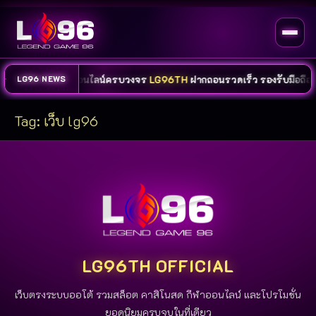
คาสิโน และกีฬาออนไลน์ครบวงจร
LG96TH
ฝากถอนรวดเร็ว รองรับมือถือทุก
LG96 NEWS
Tag:
เว็บ lg96
LG96TH OFFICIAL
เว็บตรงระบบออโต้ รวมสล็อต คาสิโนสด กีฬาออนไลน์ และโปรโมชั่น
ยอดนิยมครบจบในที่เดียว