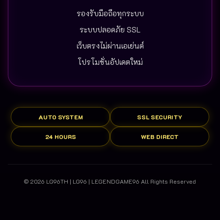
รองรับมือถือทุกระบบ
ระบบปลอดภัย SSL
เว็บตรงไม่ผ่านเอเย่นต์
โปรโมชั่นอัปเดตใหม่
AUTO SYSTEM
SSL SECURITY
24 HOURS
WEB DIRECT
© 2026 LG96TH | LG96 | LEGENDGAME96 All Rights Reserved