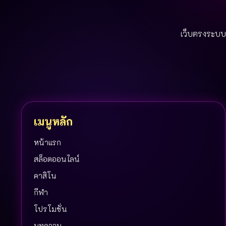
เว็บตรงระบบ
เมนูหลัก
หน้าแรก
สล็อตออนไลน์
คาสิโน
กีฬา
โปรโมชั่น
บทความ