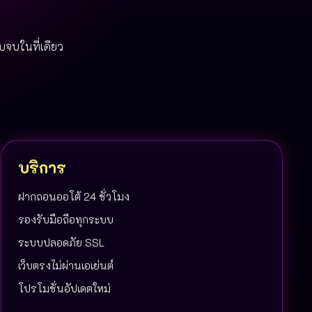
จบในที่เดียว
บริการ
ฝากถอนออโต้ 24 ชั่วโมง
รองรับมือถือทุกระบบ
ระบบปลอดภัย SSL
เว็บตรงไม่ผ่านเอเย่นต์
โปรโมชั่นอัปเดตใหม่