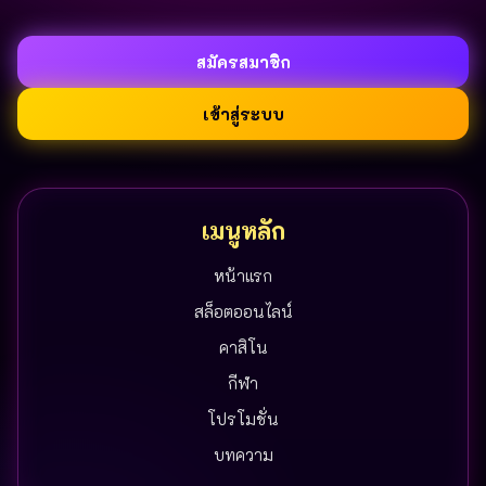
สมัครสมาชิก
เข้าสู่ระบบ
เมนูหลัก
หน้าแรก
สล็อตออนไลน์
คาสิโน
กีฬา
โปรโมชั่น
บทความ