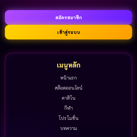
สมัครสมาชิก
เข้าสู่ระบบ
เมนูหลัก
หน้าแรก
สล็อตออนไลน์
คาสิโน
กีฬา
โปรโมชั่น
บทความ