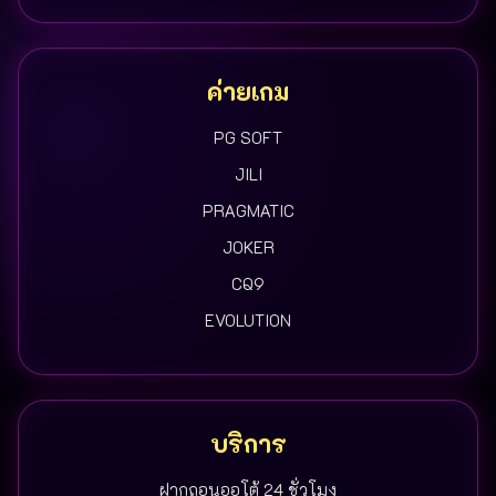
ค่ายเกม
PG SOFT
JILI
PRAGMATIC
JOKER
CQ9
EVOLUTION
บริการ
ฝากถอนออโต้ 24 ชั่วโมง