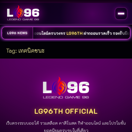
์ คาสิโน และกีฬาออนไลน์ครบวงจร
LG96TH
ฝากถอนรวดเร็ว รองรับมือถือ
LG96 NEWS
Tag:
เทคนิคชนะ
LG96TH OFFICIAL
เว็บตรงระบบออโต้ รวมสล็อต คาสิโนสด กีฬาออนไลน์ และโปรโมชั่น
ยอดนิยมครบจบในที่เดียว