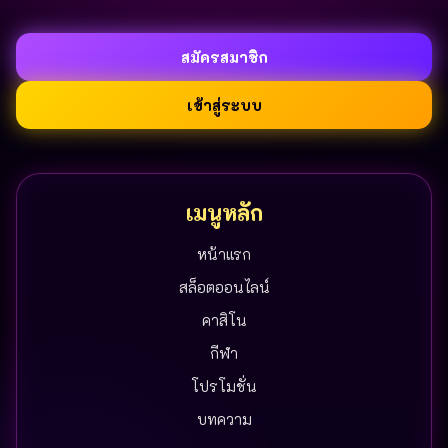
สมัครสมาชิก
เข้าสู่ระบบ
เมนูหลัก
หน้าแรก
สล็อตออนไลน์
คาสิโน
กีฬา
โปรโมชั่น
บทความ