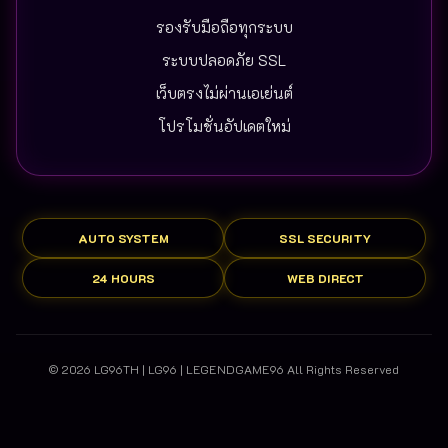
รองรับมือถือทุกระบบ
ระบบปลอดภัย SSL
เว็บตรงไม่ผ่านเอเย่นต์
โปรโมชั่นอัปเดตใหม่
AUTO SYSTEM
SSL SECURITY
24 HOURS
WEB DIRECT
© 2026 LG96TH | LG96 | LEGENDGAME96 All Rights Reserved