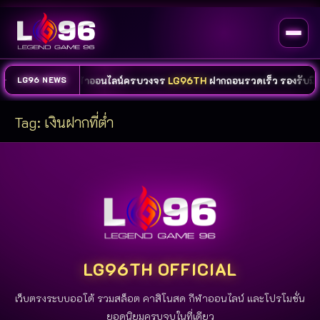
น์ คาสิโน และกีฬาออนไลน์ครบวงจร
LG96TH
ฝากถอนรวดเร็ว รองรับมือถื
LG96 NEWS
Tag:
เงินฝากที่ต่ำ
LG96TH OFFICIAL
เว็บตรงระบบออโต้ รวมสล็อต คาสิโนสด กีฬาออนไลน์ และโปรโมชั่น
ยอดนิยมครบจบในที่เดียว