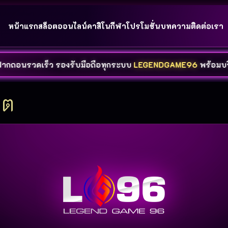
หน้าแรก
สล็อตออนไลน์
คาสิโน
กีฬา
โปรโมชั่น
บทความ
ติดต่อเรา
อนรวดเร็ว รองรับมือถือทุกระบบ
LEGENDGAME96
พร้อมบริก
อต