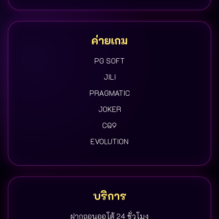
ค่ายเกม
PG SOFT
JILI
PRAGMATIC
JOKER
CQ9
EVOLUTION
บริการ
ฝากถอนออโต้ 24 ชั่วโมง