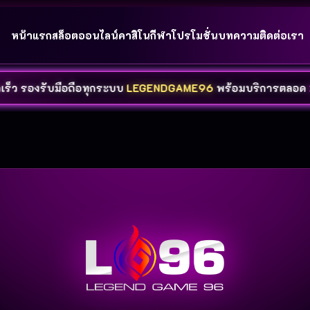
หน้าแรก
สล็อตออนไลน์
คาสิโน
กีฬา
โปรโมชั่น
บทความ
ติดต่อเรา
รองรับมือถือทุกระบบ
LEGENDGAME96
พร้อมบริการตลอด
24