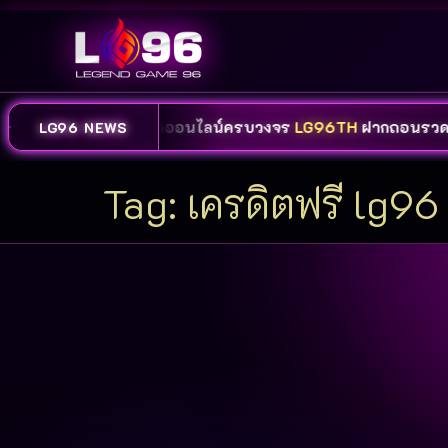
ไลน์ คาสิโน และกีฬาออนไลน์ครบวงจร
LG96TH
ฝากถอนรวดเร็ว 
LG96 NEWS
Tag:
เครดิตฟรี lg96