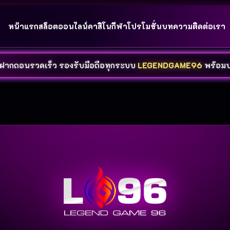
หน้าแรก
สล็อตออนไลน์
คาสิโน
กีฬา
โปรโมชั่น
บทความ
ติดต่อเรา
ถอนรวดเร็ว รองรับมือถือทุกระบบ
LEGENDGAME96
พร้อมบริ