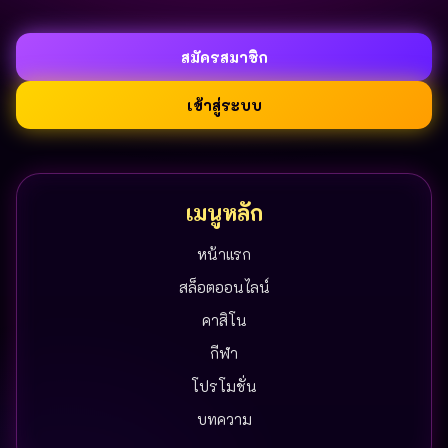
สมัครสมาชิก
เข้าสู่ระบบ
เมนูหลัก
หน้าแรก
สล็อตออนไลน์
คาสิโน
กีฬา
โปรโมชั่น
บทความ