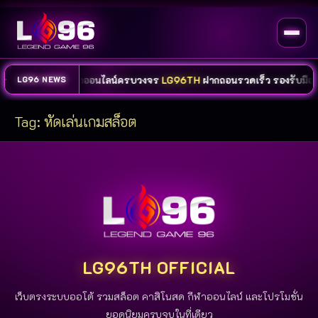
น์ คาสิโน และกีฬาออนไลน์ครบวงจร
LG96TH
ฝากถอนรวดเร็ว รองรับมือถือ
LG96 NEWS
Tag:
หัดเล่นเกมสล็อต
LG96TH OFFICIAL
เว็บตรงระบบออโต้ รวมสล็อต คาสิโนสด กีฬาออนไลน์ และโปรโมชั่น
ยอดนิยมครบจบในที่เดียว