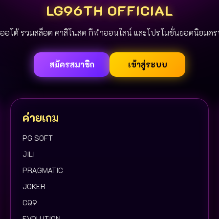
LG96TH OFFICIAL
ออโต้ รวมสล็อต คาสิโนสด กีฬาออนไลน์ และโปรโมชั่นยอดนิยมครบ
สมัครสมาชิก
เข้าสู่ระบบ
ค่ายเกม
PG SOFT
JILI
PRAGMATIC
JOKER
CQ9
EVOLUTION