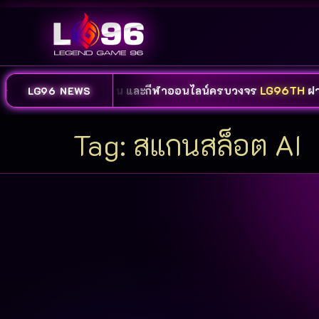
งสล็อตออนไลน์ คาสิโน และกีฬาออนไลน์ครบวงจร
LG96TH
ฝากถอ
LG96 NEWS
Tag:
สแกนสล็อต AI