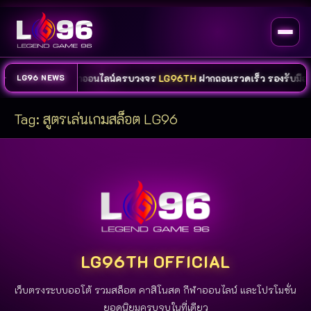
์ คาสิโน และกีฬาออนไลน์ครบวงจร
LG96TH
ฝากถอนรวดเร็ว รองรับมือถือ
LG96 NEWS
Tag:
สูตรเล่นเกมสล็อต LG96
LG96TH OFFICIAL
เว็บตรงระบบออโต้ รวมสล็อต คาสิโนสด กีฬาออนไลน์ และโปรโมชั่น
ยอดนิยมครบจบในที่เดียว