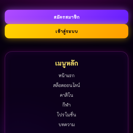
สมัครสมาชิก
เข้าสู่ระบบ
เมนูหลัก
หน้าแรก
สล็อตออนไลน์
คาสิโน
กีฬา
โปรโมชั่น
บทความ