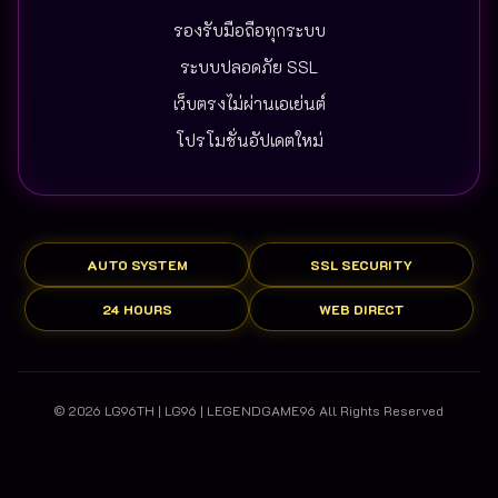
รองรับมือถือทุกระบบ
ระบบปลอดภัย SSL
เว็บตรงไม่ผ่านเอเย่นต์
โปรโมชั่นอัปเดตใหม่
AUTO SYSTEM
SSL SECURITY
24 HOURS
WEB DIRECT
© 2026 LG96TH | LG96 | LEGENDGAME96 All Rights Reserved