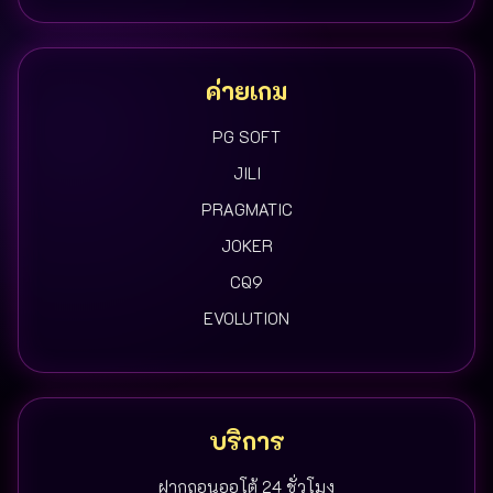
ค่ายเกม
PG SOFT
JILI
PRAGMATIC
JOKER
CQ9
EVOLUTION
บริการ
ฝากถอนออโต้ 24 ชั่วโมง