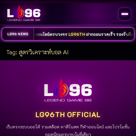
์ คาสิโน และกีฬาออนไลน์ครบวงจร
LG96TH
ฝากถอนรวดเร็ว รองรับมือถือ
LG96 NEWS
Tag:
สูตรวิเคราะห์บอล AI
LG96TH OFFICIAL
เว็บตรงระบบออโต้ รวมสล็อต คาสิโนสด กีฬาออนไลน์ และโปรโมชั่น
ยอดนิยมครบจบในที่เดียว