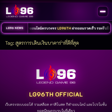
น์ คาสิโน และกีฬาออนไลน์ครบวงจร
LG96TH
ฝากถอนรวดเร็ว รองรับมือถือ
LG96 NEWS
Tag:
สูตรการเดินเงินบาคาร่าที่ดีที่สุด
LG96TH OFFICIAL
เว็บตรงระบบออโต้ รวมสล็อต คาสิโนสด กีฬาออนไลน์ และโปรโมชั่น
ยอดนิยมครบจบในที่เดียว