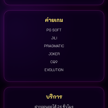
ค่ายเกม
PG SOFT
JILI
PRAGMATIC
JOKER
CQ9
EVOLUTION
บริการ
ฝากถอนออโต้ 24 ชั่วโมง