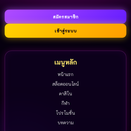
สมัครสมาชิก
เข้าสู่ระบบ
เมนูหลัก
หน้าแรก
สล็อตออนไลน์
คาสิโน
กีฬา
โปรโมชั่น
บทความ