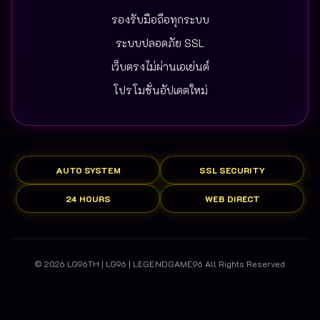
รองรับมือถือทุกระบบ
ระบบปลอดภัย SSL
เว็บตรงไม่ผ่านเอเย่นต์
โปรโมชั่นอัปเดตใหม่
AUTO SYSTEM
SSL SECURITY
24 HOURS
WEB DIRECT
© 2026 LG96TH | LG96 | LEGENDGAME96 All Rights Reserved