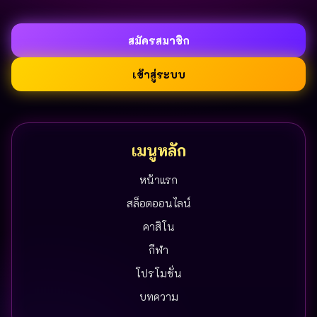
สมัครสมาชิก
เข้าสู่ระบบ
เมนูหลัก
หน้าแรก
สล็อตออนไลน์
คาสิโน
กีฬา
โปรโมชั่น
บทความ