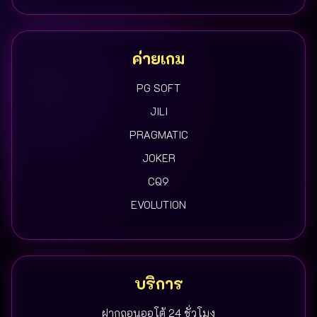
ค่ายเกม
PG SOFT
JILI
PRAGMATIC
JOKER
CQ9
EVOLUTION
บริการ
ฝากถอนออโต้ 24 ชั่วโมง