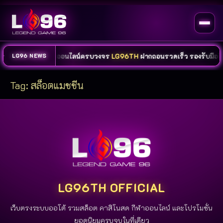
์ คาสิโน และกีฬาออนไลน์ครบวงจร
LG96TH
ฝากถอนรวดเร็ว รองรับมือถือท
LG96 NEWS
Tag:
สล็อตแมชชีน
LG96TH OFFICIAL
เว็บตรงระบบออโต้ รวมสล็อต คาสิโนสด กีฬาออนไลน์ และโปรโมชั่น
ยอดนิยมครบจบในที่เดียว