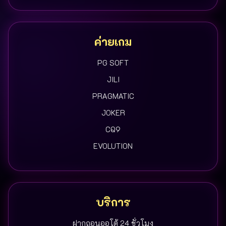
ค่ายเกม
PG SOFT
JILI
PRAGMATIC
JOKER
CQ9
EVOLUTION
บริการ
ฝากถอนออโต้ 24 ชั่วโมง