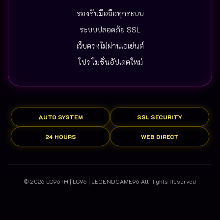
รองรับมือถือทุกระบบ
ระบบปลอดภัย SSL
เว็บตรงไม่ผ่านเอเย่นต์
โปรโมชั่นอัปเดตใหม่
AUTO SYSTEM
SSL SECURITY
24 HOURS
WEB DIRECT
© 2026 LG96TH | LG96 | LEGENDGAME96 All Rights Reserved