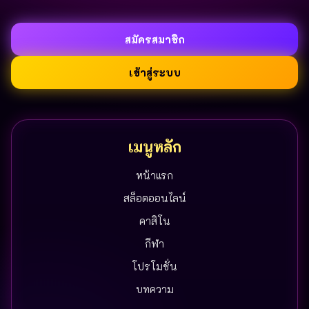
สมัครสมาชิก
เข้าสู่ระบบ
เมนูหลัก
หน้าแรก
สล็อตออนไลน์
คาสิโน
กีฬา
โปรโมชั่น
บทความ