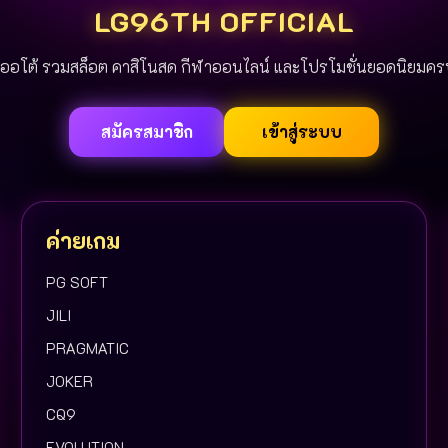
LG96TH OFFICIAL
ออโต้ รวมสล็อต คาสิโนสด กีฬาออนไลน์ และโปรโมชั่นยอดนิยมครบ
สมัครสมาชิก
เข้าสู่ระบบ
ค่ายเกม
PG SOFT
JILI
PRAGMATIC
JOKER
CQ9
EVOLUTION