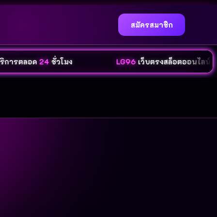
สมัครสมาชิก
การตลอด
24
ชั่วโมง
LG96
เว็บตรงสล็อตออนไลน์ คาส