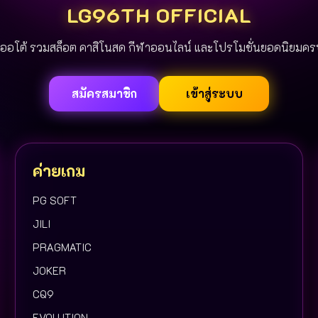
LG96TH OFFICIAL
ออโต้ รวมสล็อต คาสิโนสด กีฬาออนไลน์ และโปรโมชั่นยอดนิยมครบ
สมัครสมาชิก
เข้าสู่ระบบ
ค่ายเกม
PG SOFT
JILI
PRAGMATIC
JOKER
CQ9
EVOLUTION