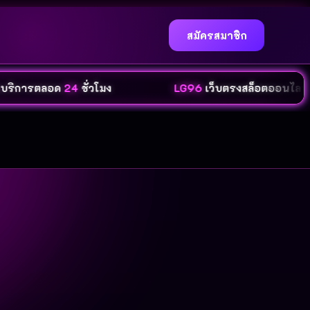
สมัครสมาชิก
ิการตลอด
24
ชั่วโมง
LG96
เว็บตรงสล็อตออนไลน์ ค