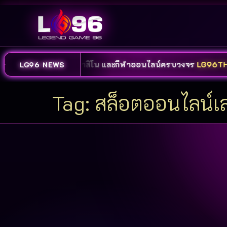
บตรงสล็อตออนไลน์ คาสิโน และกีฬาออนไลน์ครบวงจร
LG96TH
ฝา
LG96 NEWS
Tag:
สล็อตออนไลน์เล