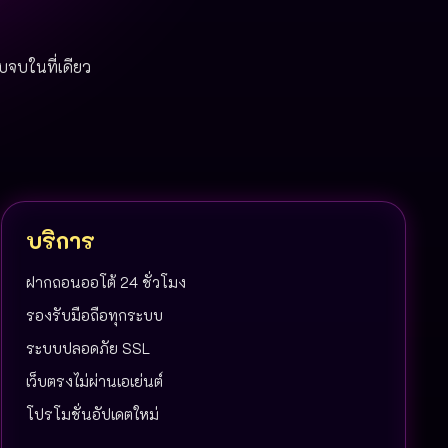
จบในที่เดียว
บริการ
ฝากถอนออโต้ 24 ชั่วโมง
รองรับมือถือทุกระบบ
ระบบปลอดภัย SSL
เว็บตรงไม่ผ่านเอเย่นต์
โปรโมชั่นอัปเดตใหม่