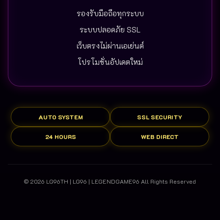
รองรับมือถือทุกระบบ
ระบบปลอดภัย SSL
เว็บตรงไม่ผ่านเอเย่นต์
โปรโมชั่นอัปเดตใหม่
AUTO SYSTEM
SSL SECURITY
24 HOURS
WEB DIRECT
© 2026 LG96TH | LG96 | LEGENDGAME96 All Rights Reserved