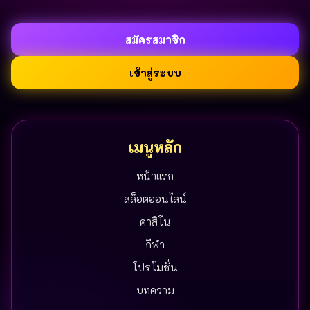
สมัครสมาชิก
เข้าสู่ระบบ
เมนูหลัก
หน้าแรก
สล็อตออนไลน์
คาสิโน
กีฬา
โปรโมชั่น
บทความ