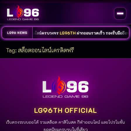
าสิโน และกีฬาออนไลน์ครบวงจร
LG96TH
ฝากถอนรวดเร็ว รองรับมือถือทุกร
LG96 NEWS
Tag:
สล็อตออนไลน์เครดิตฟรี
LG96TH OFFICIAL
เว็บตรงระบบออโต้ รวมสล็อต คาสิโนสด กีฬาออนไลน์ และโปรโมชั่น
ยอดนิยมครบจบในที่เดียว