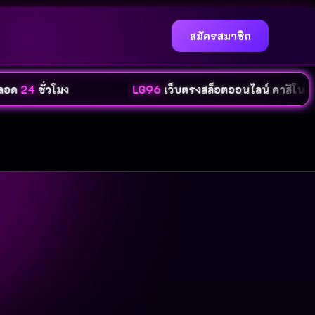
สมัครสมาชิก
ด
24
ชั่วโมง
LG96
เว็บตรงสล็อตออนไลน์ คาสิโน แล