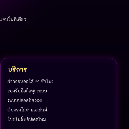
จบในที่เดียว
บริการ
ฝากถอนออโต้ 24 ชั่วโมง
รองรับมือถือทุกระบบ
ระบบปลอดภัย SSL
เว็บตรงไม่ผ่านเอเย่นต์
โปรโมชั่นอัปเดตใหม่