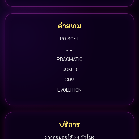
ค่ายเกม
PG SOFT
JILI
PRAGMATIC
JOKER
CQ9
EVOLUTION
บริการ
ฝากถอนออโต้ 24 ชั่วโมง