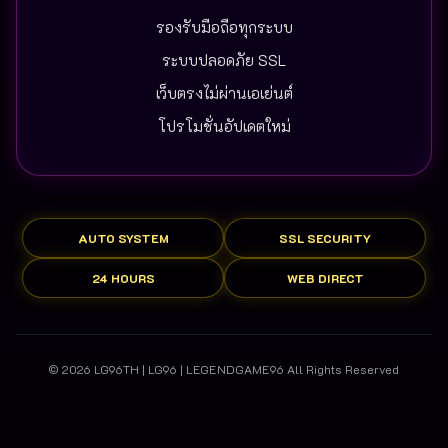
รองรับมือถือทุกระบบ
ระบบปลอดภัย SSL
เว็บตรงไม่ผ่านเอเย่นต์
โปรโมชั่นอัปเดตใหม่
AUTO SYSTEM
SSL SECURITY
24 HOURS
WEB DIRECT
© 2026 LG96TH | LG96 | LEGENDGAME96 All Rights Reserved