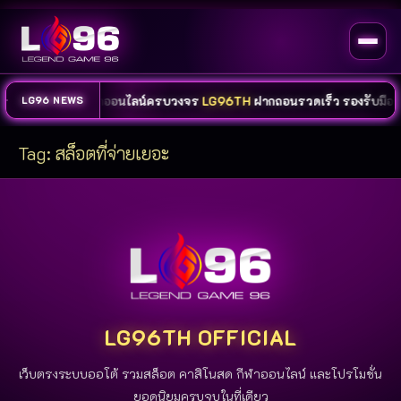
์ คาสิโน และกีฬาออนไลน์ครบวงจร
LG96TH
ฝากถอนรวดเร็ว รองรับมือถือ
LG96 NEWS
Tag:
สล็อตที่จ่ายเยอะ
LG96TH OFFICIAL
เว็บตรงระบบออโต้ รวมสล็อต คาสิโนสด กีฬาออนไลน์ และโปรโมชั่น
ยอดนิยมครบจบในที่เดียว