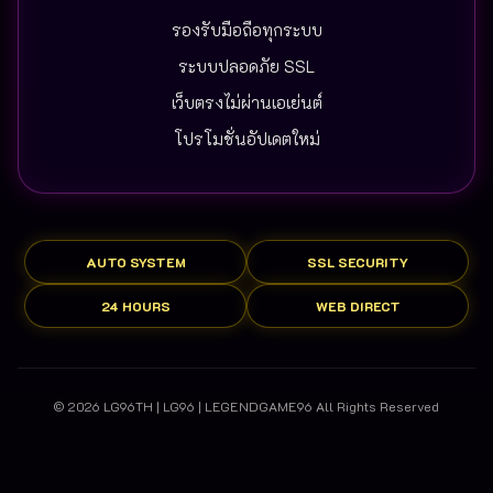
รองรับมือถือทุกระบบ
ระบบปลอดภัย SSL
เว็บตรงไม่ผ่านเอเย่นต์
โปรโมชั่นอัปเดตใหม่
AUTO SYSTEM
SSL SECURITY
24 HOURS
WEB DIRECT
© 2026 LG96TH | LG96 | LEGENDGAME96 All Rights Reserved