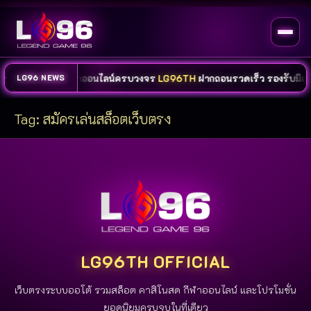
์ คาสิโน และกีฬาออนไลน์ครบวงจร
LG96TH
ฝากถอนรวดเร็ว รองรับมือถือ
LG96 NEWS
Tag:
สมัครเล่นสล็อตเว็บตรง
LG96TH OFFICIAL
เว็บตรงระบบออโต้ รวมสล็อต คาสิโนสด กีฬาออนไลน์ และโปรโมชั่น
ยอดนิยมครบจบในที่เดียว