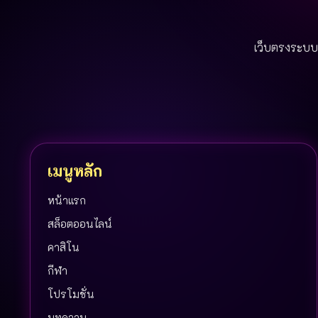
เว็บตรงระบบ
เมนูหลัก
หน้าแรก
สล็อตออนไลน์
คาสิโน
กีฬา
โปรโมชั่น
บทความ