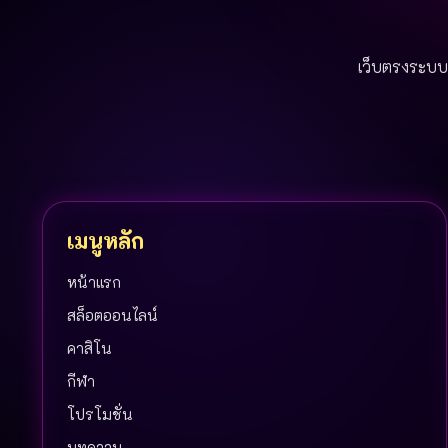
เว็บตรงระบบ
เมนูหลัก
หน้าแรก
สล็อตออนไลน์
คาสิโน
กีฬา
โปรโมชั่น
บทความ