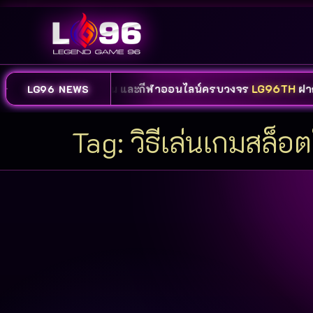
สล็อตออนไลน์ คาสิโน และกีฬาออนไลน์ครบวงจร
LG96TH
ฝากถอน
LG96 NEWS
Tag:
วิธีเล่นเกมสล็อตใ