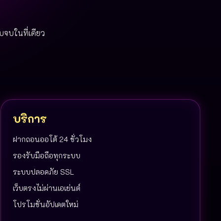
จบในที่เดียว
บริการ
ฝากถอนออโต้ 24 ชั่วโมง
รองรับมือถือทุกระบบ
ระบบปลอดภัย SSL
เว็บตรงไม่ผ่านเอเย่นต์
โปรโมชั่นอัปเดตใหม่