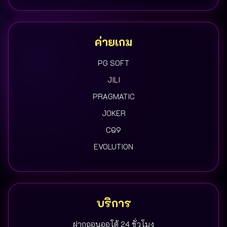
ค่ายเกม
PG SOFT
JILI
PRAGMATIC
JOKER
CQ9
EVOLUTION
บริการ
ฝากถอนออโต้ 24 ชั่วโมง