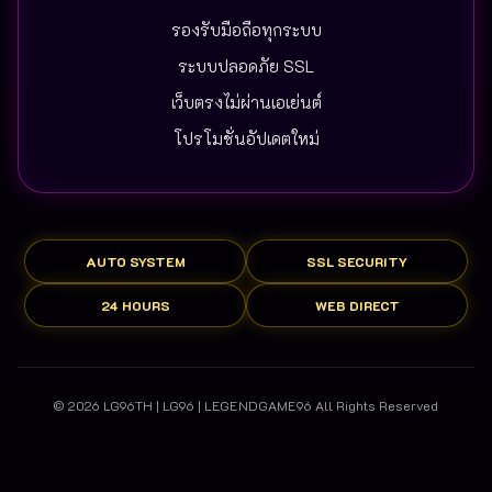
รองรับมือถือทุกระบบ
ระบบปลอดภัย SSL
เว็บตรงไม่ผ่านเอเย่นต์
โปรโมชั่นอัปเดตใหม่
AUTO SYSTEM
SSL SECURITY
24 HOURS
WEB DIRECT
© 2026 LG96TH | LG96 | LEGENDGAME96 All Rights Reserved