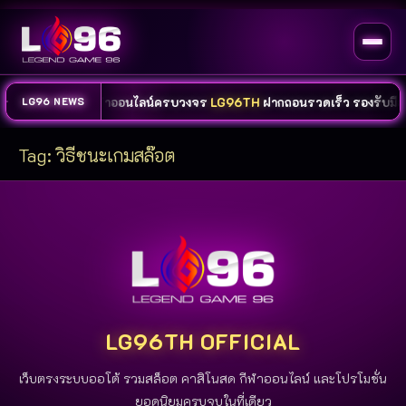
น์ คาสิโน และกีฬาออนไลน์ครบวงจร
LG96TH
ฝากถอนรวดเร็ว รองรับมือถือ
LG96 NEWS
Tag:
วิธีชนะเกมสล๊อต
LG96TH OFFICIAL
เว็บตรงระบบออโต้ รวมสล็อต คาสิโนสด กีฬาออนไลน์ และโปรโมชั่น
ยอดนิยมครบจบในที่เดียว