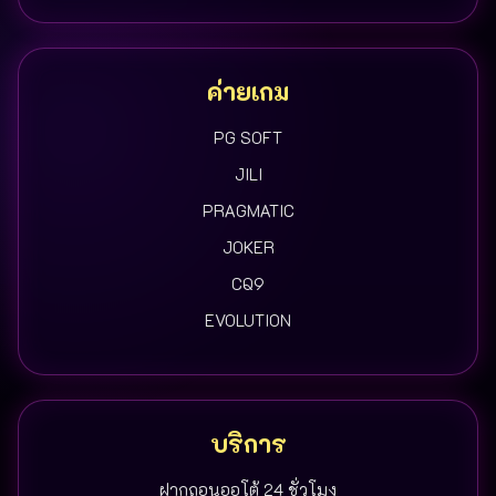
ค่ายเกม
PG SOFT
JILI
PRAGMATIC
JOKER
CQ9
EVOLUTION
บริการ
ฝากถอนออโต้ 24 ชั่วโมง