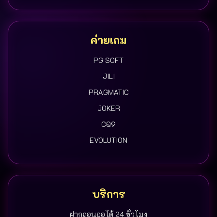
ค่ายเกม
PG SOFT
JILI
PRAGMATIC
JOKER
CQ9
EVOLUTION
บริการ
ฝากถอนออโต้ 24 ชั่วโมง