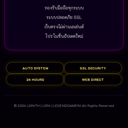
รองรับมือถือทุกระบบ
ระบบปลอดภัย SSL
เว็บตรงไม่ผ่านเอเย่นต์
โปรโมชั่นอัปเดตใหม่
AUTO SYSTEM
SSL SECURITY
24 HOURS
WEB DIRECT
© 2026 LG96TH | LG96 | LEGENDGAME96 All Rights Reserved