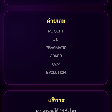
ค่ายเกม
PG SOFT
JILI
PRAGMATIC
JOKER
CQ9
EVOLUTION
บริการ
ฝากถอนออโต้ 24 ชั่วโมง