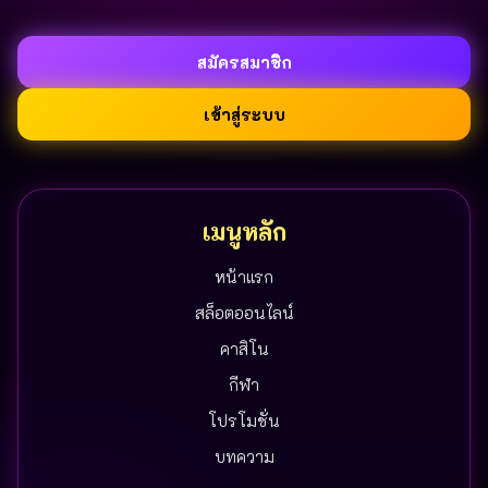
สมัครสมาชิก
เข้าสู่ระบบ
เมนูหลัก
หน้าแรก
สล็อตออนไลน์
คาสิโน
กีฬา
โปรโมชั่น
บทความ