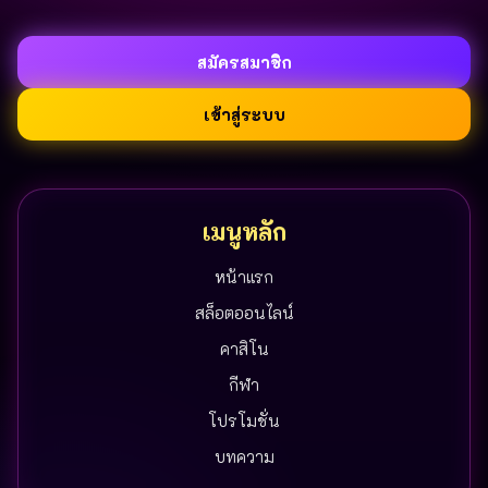
สมัครสมาชิก
เข้าสู่ระบบ
เมนูหลัก
หน้าแรก
สล็อตออนไลน์
คาสิโน
กีฬา
โปรโมชั่น
บทความ