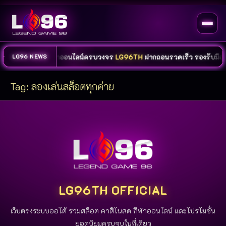
์ คาสิโน และกีฬาออนไลน์ครบวงจร
LG96TH
ฝากถอนรวดเร็ว รองรับมือถือ
LG96 NEWS
Tag:
ลองเล่นสล็อตทุกค่าย
LG96TH OFFICIAL
เว็บตรงระบบออโต้ รวมสล็อต คาสิโนสด กีฬาออนไลน์ และโปรโมชั่น
ยอดนิยมครบจบในที่เดียว