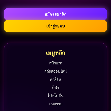
สมัครสมาชิก
เข้าสู่ระบบ
เมนูหลัก
หน้าแรก
สล็อตออนไลน์
คาสิโน
กีฬา
โปรโมชั่น
บทความ