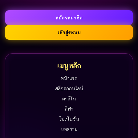
สมัครสมาชิก
เข้าสู่ระบบ
เมนูหลัก
หน้าแรก
สล็อตออนไลน์
คาสิโน
กีฬา
โปรโมชั่น
บทความ