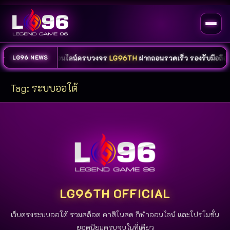
คาสิโน และกีฬาออนไลน์ครบวงจร
LG96TH
ฝากถอนรวดเร็ว รองรับมือถือทุ
LG96 NEWS
Tag:
ระบบออโต้
LG96TH OFFICIAL
เว็บตรงระบบออโต้ รวมสล็อต คาสิโนสด กีฬาออนไลน์ และโปรโมชั่น
ยอดนิยมครบจบในที่เดียว