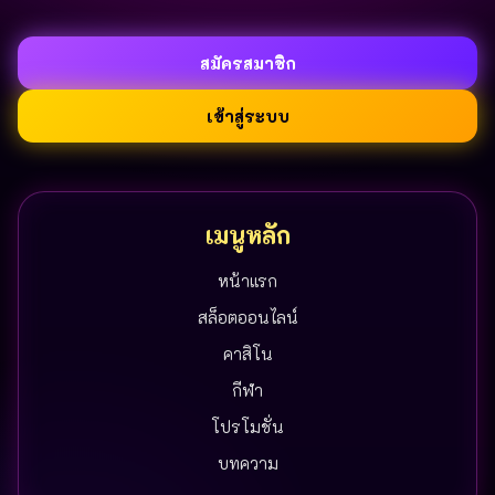
สมัครสมาชิก
เข้าสู่ระบบ
เมนูหลัก
หน้าแรก
สล็อตออนไลน์
คาสิโน
กีฬา
โปรโมชั่น
บทความ