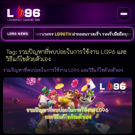
น และกีฬาออนไลน์ครบวงจร
LG96TH
ฝากถอนรวดเร็ว รองรับมือถือทุกระบบ
LG96 NEWS
Tag:
รวมปัญหาที่พบบ่อยในการใช้งาน LG96 และ
วิธีแก้ไขด้วยตัวเอง
รวมปัญหาที่พบบ่อยในการใช้งาน LG96 และวิธีแก้ไขด้วยตัวเอง