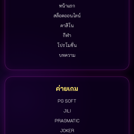
หน้าแรก
สล็อตออนไลน์
คาสิโน
กีฬา
โปรโมชั่น
บทความ
ค่ายเกม
PG SOFT
JILI
PRAGMATIC
JOKER