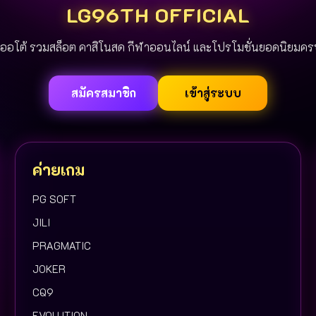
LG96TH OFFICIAL
ออโต้ รวมสล็อต คาสิโนสด กีฬาออนไลน์ และโปรโมชั่นยอดนิยมครบ
สมัครสมาชิก
เข้าสู่ระบบ
ค่ายเกม
PG SOFT
JILI
PRAGMATIC
JOKER
CQ9
EVOLUTION